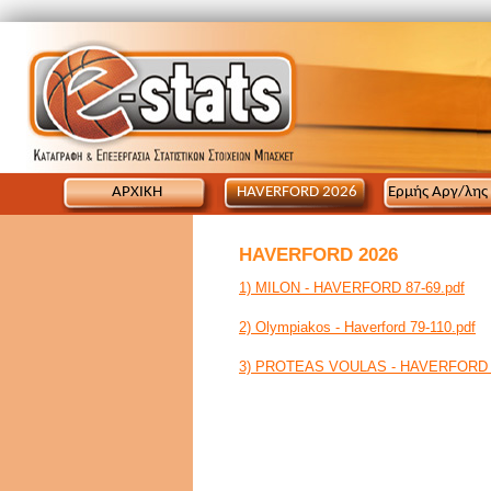
ΑΡΧΙΚΗ
HAVERFORD 2026
Ερμής Αργ/λης
HAVERFORD 2026
1) MILON - HAVERFORD 87-69.pdf
2) Olympiakos - Haverford 79-110.pdf
3) PROTEAS VOULAS - HAVERFORD 2