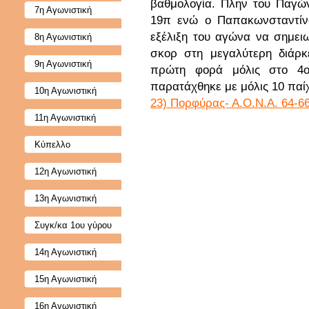
βαθμολογία. Πλην του Παγώ
7η Αγωνιστική
19π ενώ ο Παπακωνσταντίνο
εξέλιξη του αγώνα να σημει
8η Αγωνιστική
σκορ στη μεγαλύτερη διάρκ
9η Αγωνιστική
πρώτη φορά μόλις στο 4ο
παρατάχθηκε με μόλις 10 παίχ
10η Αγωνιστική
23) Πορφύρας- Α.Ο.Ν.Α. 64-66
11η Αγωνιστική
Κύπελλο
12η Αγωνιστική
13η Αγωνιστική
Συγκ/κα 1ου γύρου
14η Αγωνιστική
15η Αγωνιστική
16η Αγωνιστική